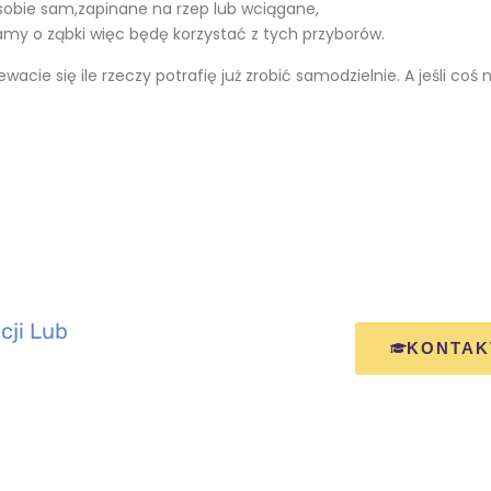
ę sobie sam,zapinane na rzep lub wciągane,
my o ząbki więc będę korzystać z tych przyborów.
cie się ile rzeczy potrafię już zrobić samodzielnie. A jeśli coś 
ji Lub
KONTAK