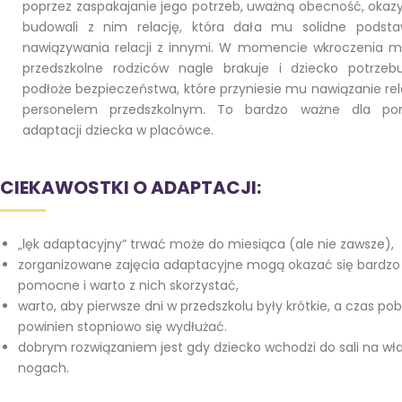
poprzez zaspakajanie jego potrzeb, uważną obecność, okazy
budowali z nim relację, która dała mu solidne podst
nawiązywania relacji z innymi. W momencie wkroczenia m
przedszkolne rodziców nagle brakuje i dziecko potrz
podłoże bezpieczeństwa, które przyniesie mu nawiązanie rela
personelem przedszkolnym. To bardzo ważne dla po
adaptacji dziecka w placówce.
CIEKAWOSTKI O ADAPTACJI:
„lęk adaptacyjny” trwać może do miesiąca (ale nie zawsze),
zorganizowane zajęcia adaptacyjne mogą okazać się bardzo
pomocne i warto z nich skorzystać,
warto, aby pierwsze dni w przedszkolu były krótkie, a czas po
powinien stopniowo się wydłużać.
dobrym rozwiązaniem jest gdy dziecko wchodzi do sali na wł
nogach.