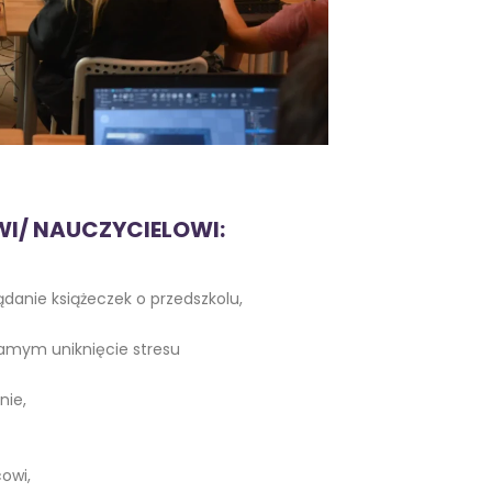
I/ NAUCZYCIELOWI:
ądanie książeczek o przedszkolu,
samym uniknięcie stresu
nie,
owi,