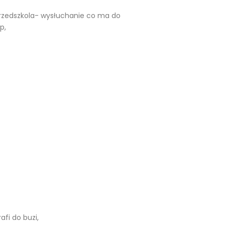
przedszkola- wysłuchanie co ma do
p,
fi do buzi,