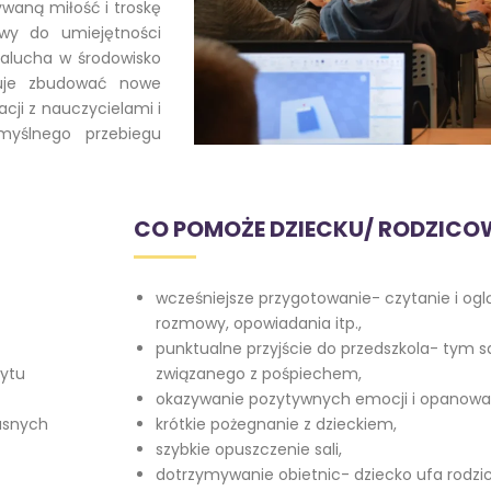
waną miłość i troskę
awy do umiejętności
alucha w środowisko
ebuje zbudować nowe
cji z nauczycielami i
myślnego przebiegu
CO POMOŻE DZIECKU/ RODZICOW
wcześniejsze przygotowanie- czytanie i ogl
rozmowy, opowiadania itp.,
punktualne przyjście do przedszkola- tym 
bytu
związanego z pośpiechem,
okazywanie pozytywnych emocji i opanowa
asnych
krótkie pożegnanie z dzieckiem,
szybkie opuszczenie sali,
dotrzymywanie obietnic- dziecko ufa rodzic