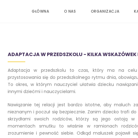
GŁÓWNA
O NAS
ORGANIZACJA
K
ADAPTACJA W PRZEDSZKOLU - KILKA WSKAZÓWEK
Adaptacja w przedszkolu to czas, który ma na celu 
przystosowania się do przedszkolnego rytmu dnia, obowiązu
To okres, w którym nauczyciel ułatwia dziecku nawiązani
innymi dziećmi i nauczycielami.
Nawiązanie tej relacji jest bardzo istotne, aby maluch z
nieznanym i poczuł się bezpiecznie. Zanim dziecko trafi do 
skrzydłami swoich rodziców, którzy są jego ostoją w 
momentach smutku to właśnie w ramionach rodziców
zrozumienie i pewność siebie. Odkąd maluszek pojawił się